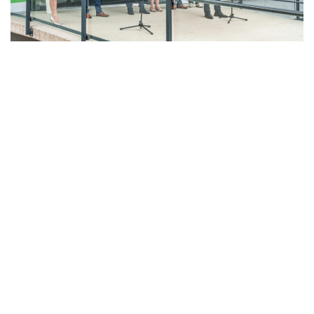
LAHŮDKÁŘSKÁ VÝROBA
PEKÁRNA, CUKRÁRNA, VÝROBA TĚSTOVIN A MLÝNICE
ZPRACOVÁNÍ CHMELE A VÝROBA PIVA
ZPRACOVÁNÍ MASA
ZPRACOVÁNÍ MLÉKA
ZPRACOVÁNÍ OVOCE A ZELENINY
Unikátní Potravinářský pavilon jde do
provozu!
Nový pavilon Výukového centra zpracování
zemědělských produktů Fakulty agrobiologie,
potravinových a přírodních zdrojů vznikl v areálu
České zemědělské univerzity.