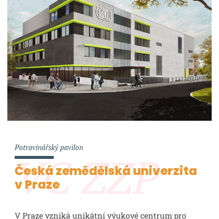
Potravinářský pavilon
VC ZZP
Česká zemědělská univerzita
v Praze
V Praze vzniká unikátní výukové centrum pro