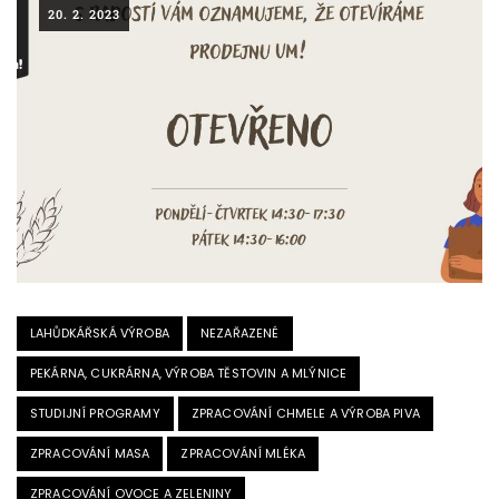
20. 2. 2023
LAHŮDKÁŘSKÁ VÝROBA
NEZAŘAZENÉ
PEKÁRNA, CUKRÁRNA, VÝROBA TĚSTOVIN A MLÝNICE
STUDIJNÍ PROGRAMY
ZPRACOVÁNÍ CHMELE A VÝROBA PIVA
ZPRACOVÁNÍ MASA
ZPRACOVÁNÍ MLÉKA
ZPRACOVÁNÍ OVOCE A ZELENINY