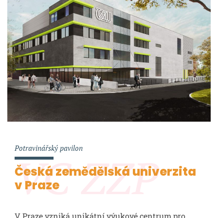
Potravinářský pavilon
VC ZZP
Česká zemědělská univerzita
v Praze
V Praze vzniká unikátní výukové centrum pro