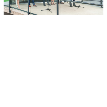
LAHŮDKÁŘSKÁ VÝROBA
PEKÁRNA, CUKRÁRNA, VÝROBA TĚSTOVIN A MLÝNICE
ZPRACOVÁNÍ CHMELE A VÝROBA PIVA
ZPRACOVÁNÍ MASA
ZPRACOVÁNÍ MLÉKA
ZPRACOVÁNÍ OVOCE A ZELENINY
Unikátní Potravinářský pavilon jde do
provozu!
Nový pavilon Výukového centra zpracování
zemědělských produktů Fakulty agrobiologie,
potravinových a přírodních zdrojů vznikl v areálu
České zemědělské univerzity.