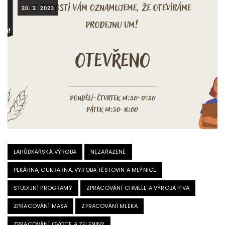
20. 2. 2023
LAHŮDKÁŘSKÁ VÝROBA
NEZAŘAZENÉ
PEKÁRNA, CUKRÁRNA, VÝROBA TĚSTOVIN A MLÝNICE
STUDIJNÍ PROGRAMY
ZPRACOVÁNÍ CHMELE A VÝROBA PIVA
ZPRACOVÁNÍ MASA
ZPRACOVÁNÍ MLÉKA
ZPRACOVÁNÍ OVOCE A ZELENINY