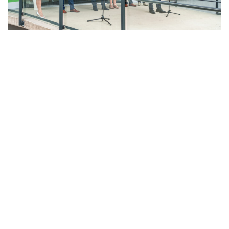
LAHŮDKÁŘSKÁ VÝROBA
PEKÁRNA, CUKRÁRNA, VÝROBA TĚSTOVIN A MLÝNICE
ZPRACOVÁNÍ CHMELE A VÝROBA PIVA
ZPRACOVÁNÍ MASA
ZPRACOVÁNÍ MLÉKA
ZPRACOVÁNÍ OVOCE A ZELENINY
Unikátní Potravinářský pavilon jde do
provozu!
Nový pavilon Výukového centra zpracování
zemědělských produktů Fakulty agrobiologie,
potravinových a přírodních zdrojů vznikl v areálu
České zemědělské univerzity.