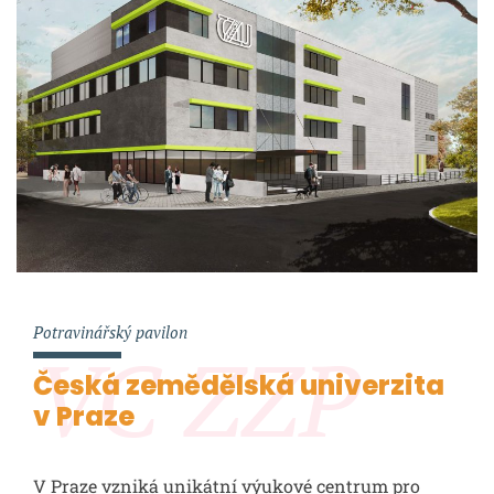
Potravinářský pavilon
VC ZZP
Česká zemědělská univerzita
v Praze
V Praze vzniká unikátní výukové centrum pro