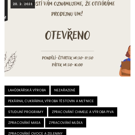
20. 2. 2023
LAHŮDKÁŘSKÁ VÝROBA
NEZAŘAZENÉ
PEKÁRNA, CUKRÁRNA, VÝROBA TĚSTOVIN A MLÝNICE
STUDIJNÍ PROGRAMY
ZPRACOVÁNÍ CHMELE A VÝROBA PIVA
ZPRACOVÁNÍ MASA
ZPRACOVÁNÍ MLÉKA
ZPRACOVÁNÍ OVOCE A ZELENINY