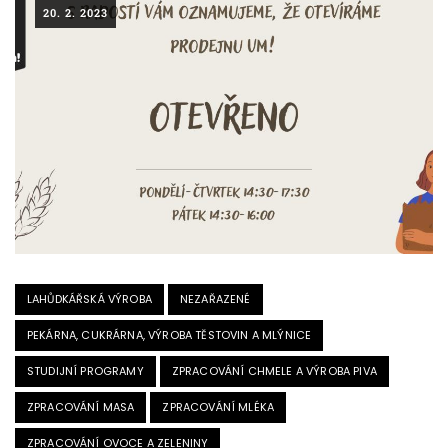
20. 2. 2023
LAHŮDKÁŘSKÁ VÝROBA
NEZAŘAZENÉ
PEKÁRNA, CUKRÁRNA, VÝROBA TĚSTOVIN A MLÝNICE
STUDIJNÍ PROGRAMY
ZPRACOVÁNÍ CHMELE A VÝROBA PIVA
ZPRACOVÁNÍ MASA
ZPRACOVÁNÍ MLÉKA
ZPRACOVÁNÍ OVOCE A ZELENINY