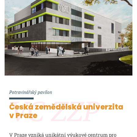
Potravinářský pavilon
VC ZZP
Česká zemědělská univerzita
v Praze
V Praze vzniká unikátní výukové centrum pro