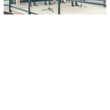
LAHŮDKÁŘSKÁ VÝROBA
PEKÁRNA, CUKRÁRNA, VÝROBA TĚSTOVIN A MLÝNICE
ZPRACOVÁNÍ CHMELE A VÝROBA PIVA
ZPRACOVÁNÍ MASA
ZPRACOVÁNÍ MLÉKA
ZPRACOVÁNÍ OVOCE A ZELENINY
Unikátní Potravinářský pavilon jde do
provozu!
Nový pavilon Výukového centra zpracování
zemědělských produktů Fakulty agrobiologie,
potravinových a přírodních zdrojů vznikl v areálu
České zemědělské univerzity.