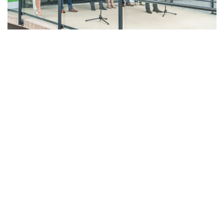
LAHŮDKÁŘSKÁ VÝROBA
PEKÁRNA, CUKRÁRNA, VÝROBA TĚSTOVIN A MLÝNICE
ZPRACOVÁNÍ CHMELE A VÝROBA PIVA
ZPRACOVÁNÍ MASA
ZPRACOVÁNÍ MLÉKA
ZPRACOVÁNÍ OVOCE A ZELENINY
Unikátní Potravinářský pavilon jde do
provozu!
Nový pavilon Výukového centra zpracování
zemědělských produktů Fakulty agrobiologie,
potravinových a přírodních zdrojů vznikl v areálu
České zemědělské univerzity.