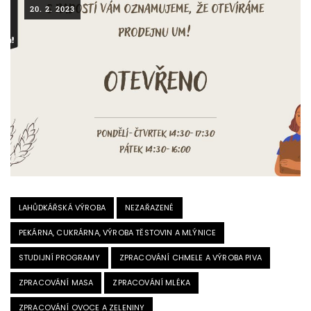
20. 2. 2023
LAHŮDKÁŘSKÁ VÝROBA
NEZAŘAZENÉ
PEKÁRNA, CUKRÁRNA, VÝROBA TĚSTOVIN A MLÝNICE
STUDIJNÍ PROGRAMY
ZPRACOVÁNÍ CHMELE A VÝROBA PIVA
ZPRACOVÁNÍ MASA
ZPRACOVÁNÍ MLÉKA
ZPRACOVÁNÍ OVOCE A ZELENINY