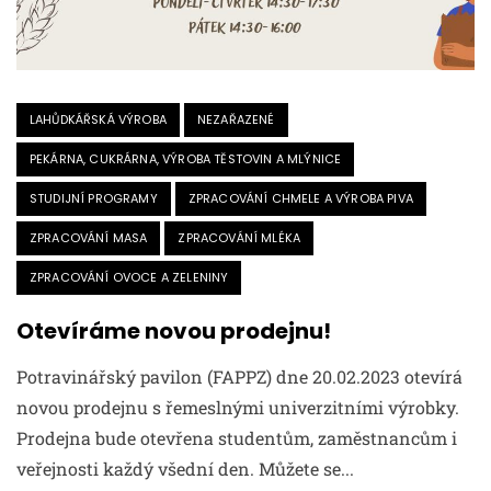
LAHŮDKÁŘSKÁ VÝROBA
NEZAŘAZENÉ
PEKÁRNA, CUKRÁRNA, VÝROBA TĚSTOVIN A MLÝNICE
STUDIJNÍ PROGRAMY
ZPRACOVÁNÍ CHMELE A VÝROBA PIVA
ZPRACOVÁNÍ MASA
ZPRACOVÁNÍ MLÉKA
ZPRACOVÁNÍ OVOCE A ZELENINY
Otevíráme novou prodejnu!
Potravinářský pavilon (FAPPZ) dne 20.02.2023 otevírá
novou prodejnu s řemeslnými univerzitními výrobky.
Prodejna bude otevřena studentům, zaměstnancům i
veřejnosti každý všední den. Můžete se...