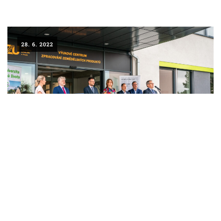
28. 6. 2022
LAHŮDKÁŘSKÁ VÝROBA
PEKÁRNA, CUKRÁRNA, VÝROBA TĚSTOVIN A MLÝNICE
ZPRACOVÁNÍ CHMELE A VÝROBA PIVA
ZPRACOVÁNÍ MASA