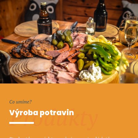
Co umíme?
Produkty
Výroba potravin