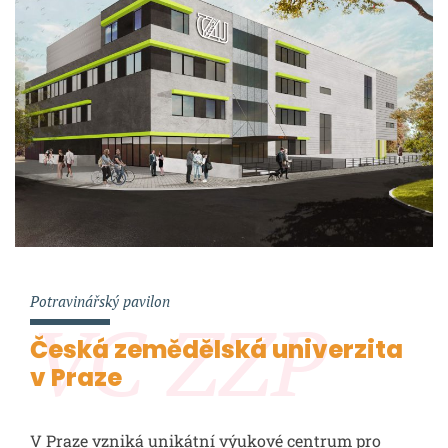
Potravinářský pavilon
VC ZZP
Česká zemědělská univerzita
v Praze
V Praze vzniká unikátní výukové centrum pro