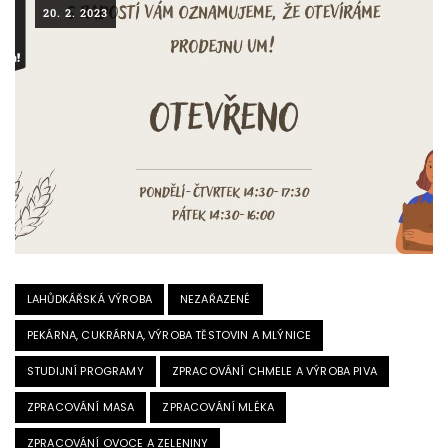
20. 2. 2023
LAHŮDKÁŘSKÁ VÝROBA
NEZAŘAZENÉ
PEKÁRNA, CUKRÁRNA, VÝROBA TĚSTOVIN A MLÝNICE
STUDIJNÍ PROGRAMY
ZPRACOVÁNÍ CHMELE A VÝROBA PIVA
ZPRACOVÁNÍ MASA
ZPRACOVÁNÍ MLÉKA
ZPRACOVÁNÍ OVOCE A ZELENINY