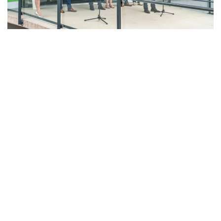
LAHŮDKÁŘSKÁ VÝROBA
PEKÁRNA, CUKRÁRNA, VÝROBA TĚSTOVIN A MLÝNICE
ZPRACOVÁNÍ CHMELE A VÝROBA PIVA
ZPRACOVÁNÍ MASA
ZPRACOVÁNÍ MLÉKA
ZPRACOVÁNÍ OVOCE A ZELENINY
Unikátní Potravinářský pavilon jde do
provozu!
Nový pavilon Výukového centra zpracování
zemědělských produktů Fakulty agrobiologie,
potravinových a přírodních zdrojů vznikl v areálu
České zemědělské univerzity.