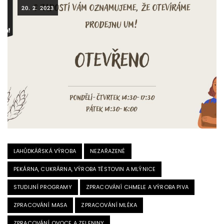
20. 2. 2023
LAHŮDKÁŘSKÁ VÝROBA
NEZAŘAZENÉ
PEKÁRNA, CUKRÁRNA, VÝROBA TĚSTOVIN A MLÝNICE
STUDIJNÍ PROGRAMY
ZPRACOVÁNÍ CHMELE A VÝROBA PIVA
ZPRACOVÁNÍ MASA
ZPRACOVÁNÍ MLÉKA
ZPRACOVÁNÍ OVOCE A ZELENINY