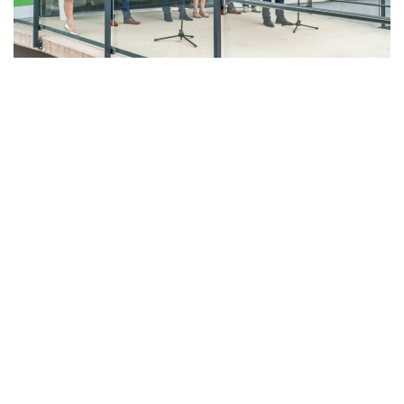
LAHŮDKÁŘSKÁ VÝROBA
PEKÁRNA, CUKRÁRNA, VÝROBA TĚSTOVIN A MLÝNICE
ZPRACOVÁNÍ CHMELE A VÝROBA PIVA
ZPRACOVÁNÍ MASA
ZPRACOVÁNÍ MLÉKA
ZPRACOVÁNÍ OVOCE A ZELENINY
Unikátní Potravinářský pavilon jde do
provozu!
Nový pavilon Výukového centra zpracování
zemědělských produktů Fakulty agrobiologie,
potravinových a přírodních zdrojů vznikl v areálu
České zemědělské univerzity.