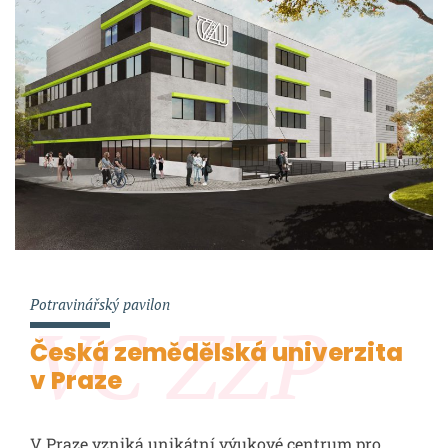
Potravinářský pavilon
VC ZZP
Česká zemědělská univerzita
v Praze
V Praze vzniká unikátní výukové centrum pro