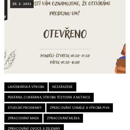
20. 2. 2023
LAHŮDKÁŘSKÁ VÝROBA
NEZAŘAZENÉ
PEKÁRNA, CUKRÁRNA, VÝROBA TĚSTOVIN A MLÝNICE
STUDIJNÍ PROGRAMY
ZPRACOVÁNÍ CHMELE A VÝROBA PIVA
ZPRACOVÁNÍ MASA
ZPRACOVÁNÍ MLÉKA
ZPRACOVÁNÍ OVOCE A ZELENINY