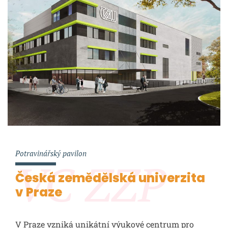
Potravinářský pavilon
VC ZZP
Česká zemědělská univerzita
v Praze
V Praze vzniká unikátní výukové centrum pro