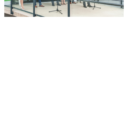
LAHŮDKÁŘSKÁ VÝROBA
PEKÁRNA, CUKRÁRNA, VÝROBA TĚSTOVIN A MLÝNICE
ZPRACOVÁNÍ CHMELE A VÝROBA PIVA
ZPRACOVÁNÍ MASA
ZPRACOVÁNÍ MLÉKA
ZPRACOVÁNÍ OVOCE A ZELENINY
Unikátní Potravinářský pavilon jde do
provozu!
Nový pavilon Výukového centra zpracování
zemědělských produktů Fakulty agrobiologie,
potravinových a přírodních zdrojů vznikl v areálu
České zemědělské univerzity.