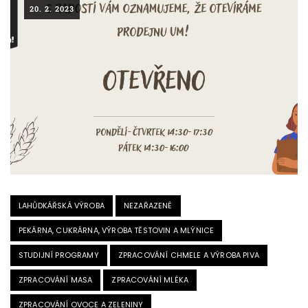
20. 2. 2023
LAHŮDKÁŘSKÁ VÝROBA
NEZAŘAZENÉ
PEKÁRNA, CUKRÁRNA, VÝROBA TĚSTOVIN A MLÝNICE
STUDIJNÍ PROGRAMY
ZPRACOVÁNÍ CHMELE A VÝROBA PIVA
ZPRACOVÁNÍ MASA
ZPRACOVÁNÍ MLÉKA
ZPRACOVÁNÍ OVOCE A ZELENINY