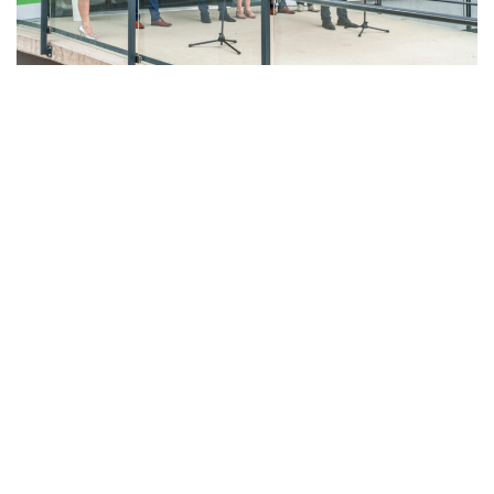
LAHŮDKÁŘSKÁ VÝROBA
PEKÁRNA, CUKRÁRNA, VÝROBA TĚSTOVIN A MLÝNICE
ZPRACOVÁNÍ CHMELE A VÝROBA PIVA
ZPRACOVÁNÍ MASA
ZPRACOVÁNÍ MLÉKA
ZPRACOVÁNÍ OVOCE A ZELENINY
Unikátní Potravinářský pavilon jde do
provozu!
Nový pavilon Výukového centra zpracování
zemědělských produktů Fakulty agrobiologie,
potravinových a přírodních zdrojů vznikl v areálu
České zemědělské univerzity.