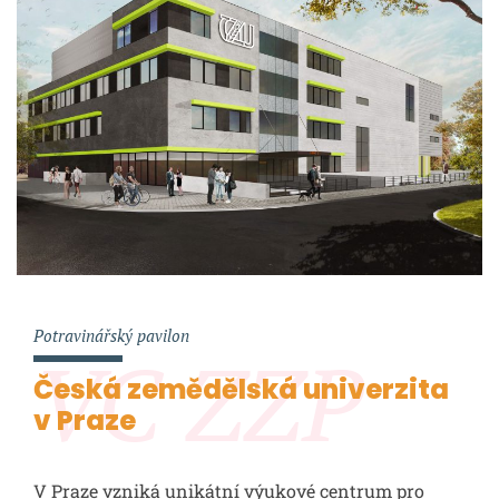
Potravinářský pavilon
VC ZZP
Česká zemědělská univerzita
v Praze
V Praze vzniká unikátní výukové centrum pro