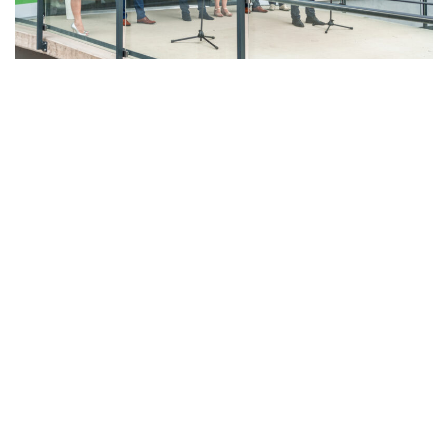
LAHŮDKÁŘSKÁ VÝROBA
PEKÁRNA, CUKRÁRNA, VÝROBA TĚSTOVIN A MLÝNICE
ZPRACOVÁNÍ CHMELE A VÝROBA PIVA
ZPRACOVÁNÍ MASA
ZPRACOVÁNÍ MLÉKA
ZPRACOVÁNÍ OVOCE A ZELENINY
Unikátní Potravinářský pavilon jde do
provozu!
Nový pavilon Výukového centra zpracování
zemědělských produktů Fakulty agrobiologie,
potravinových a přírodních zdrojů vznikl v areálu
České zemědělské univerzity.