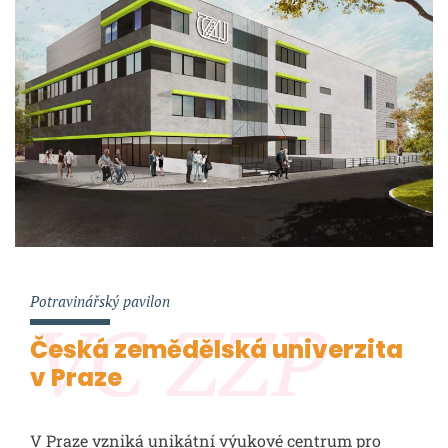
Potravinářský pavilon
VC ZZP
Česká zemědělská univerzita
v Praze
V Praze vzniká unikátní výukové centrum pro