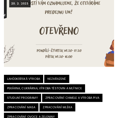
20. 2. 2023
LAHŮDKÁŘSKÁ VÝROBA
NEZAŘAZENÉ
PEKÁRNA, CUKRÁRNA, VÝROBA TĚSTOVIN A MLÝNICE
STUDIJNÍ PROGRAMY
ZPRACOVÁNÍ CHMELE A VÝROBA PIVA
ZPRACOVÁNÍ MASA
ZPRACOVÁNÍ MLÉKA
ZPRACOVÁNÍ OVOCE A ZELENINY