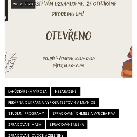
20. 2. 2023
LAHŮDKÁŘSKÁ VÝROBA
NEZAŘAZENÉ
PEKÁRNA, CUKRÁRNA, VÝROBA TĚSTOVIN A MLÝNICE
STUDIJNÍ PROGRAMY
ZPRACOVÁNÍ CHMELE A VÝROBA PIVA
ZPRACOVÁNÍ MASA
ZPRACOVÁNÍ MLÉKA
ZPRACOVÁNÍ OVOCE A ZELENINY