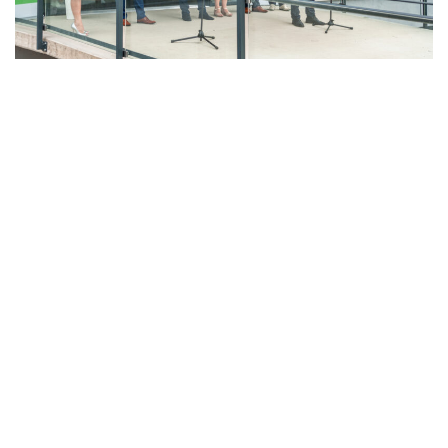
LAHŮDKÁŘSKÁ VÝROBA
PEKÁRNA, CUKRÁRNA, VÝROBA TĚSTOVIN A MLÝNICE
ZPRACOVÁNÍ CHMELE A VÝROBA PIVA
ZPRACOVÁNÍ MASA
ZPRACOVÁNÍ MLÉKA
ZPRACOVÁNÍ OVOCE A ZELENINY
Unikátní Potravinářský pavilon jde do
provozu!
Nový pavilon Výukového centra zpracování
zemědělských produktů Fakulty agrobiologie,
potravinových a přírodních zdrojů vznikl v areálu
České zemědělské univerzity.