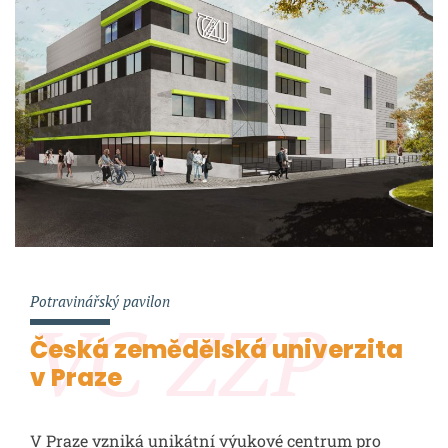
Potravinářský pavilon
VC ZZP
Česká zemědělská univerzita
v Praze
V Praze vzniká unikátní výukové centrum pro