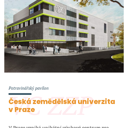
Potravinářský pavilon
VC ZZP
Česká zemědělská univerzita
v Praze
V Praze vzniká unikátní výukové centrum pro