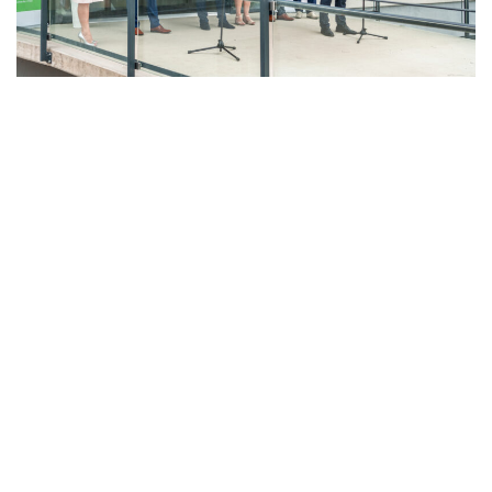
LAHŮDKÁŘSKÁ VÝROBA
PEKÁRNA, CUKRÁRNA, VÝROBA TĚSTOVIN A MLÝNICE
ZPRACOVÁNÍ CHMELE A VÝROBA PIVA
ZPRACOVÁNÍ MASA
ZPRACOVÁNÍ MLÉKA
ZPRACOVÁNÍ OVOCE A ZELENINY
Unikátní Potravinářský pavilon jde do
provozu!
Nový pavilon Výukového centra zpracování
zemědělských produktů Fakulty agrobiologie,
potravinových a přírodních zdrojů vznikl v areálu
České zemědělské univerzity.