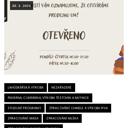
20. 2. 2023
LAHŮDKÁŘSKÁ VÝROBA
NEZAŘAZENÉ
PEKÁRNA, CUKRÁRNA, VÝROBA TĚSTOVIN A MLÝNICE
STUDIJNÍ PROGRAMY
ZPRACOVÁNÍ CHMELE A VÝROBA PIVA
ZPRACOVÁNÍ MASA
ZPRACOVÁNÍ MLÉKA