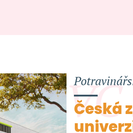
VC
Potravinářs
Česká 
univerz