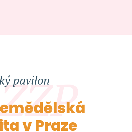
 ZZP
ký pavilon
zemědělská
ita v Praze