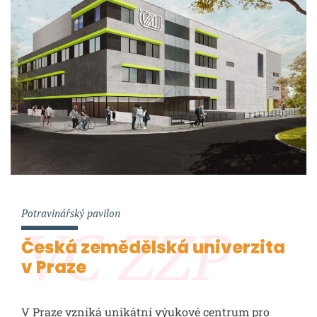
Potravinářský pavilon
VC ZZP
Česká zemědělská univerzita
v Praze
V Praze vzniká unikátní výukové centrum pro