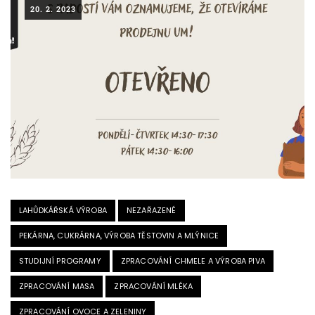
20. 2. 2023
LAHŮDKÁŘSKÁ VÝROBA
NEZAŘAZENÉ
PEKÁRNA, CUKRÁRNA, VÝROBA TĚSTOVIN A MLÝNICE
STUDIJNÍ PROGRAMY
ZPRACOVÁNÍ CHMELE A VÝROBA PIVA
ZPRACOVÁNÍ MASA
ZPRACOVÁNÍ MLÉKA
ZPRACOVÁNÍ OVOCE A ZELENINY