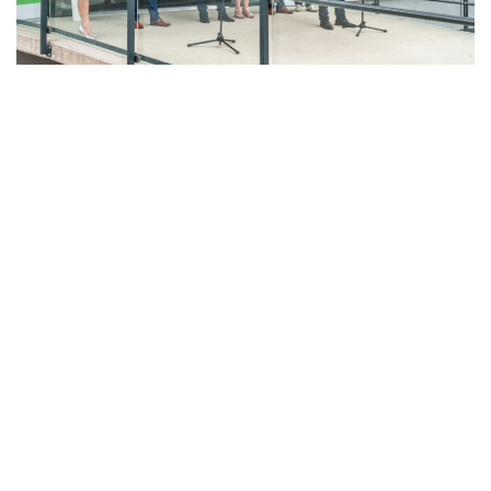
LAHŮDKÁŘSKÁ VÝROBA
PEKÁRNA, CUKRÁRNA, VÝROBA TĚSTOVIN A MLÝNICE
ZPRACOVÁNÍ CHMELE A VÝROBA PIVA
ZPRACOVÁNÍ MASA
ZPRACOVÁNÍ MLÉKA
ZPRACOVÁNÍ OVOCE A ZELENINY
Unikátní Potravinářský pavilon jde do
provozu!
Nový pavilon Výukového centra zpracování
zemědělských produktů Fakulty agrobiologie,
potravinových a přírodních zdrojů vznikl v areálu
České zemědělské univerzity.