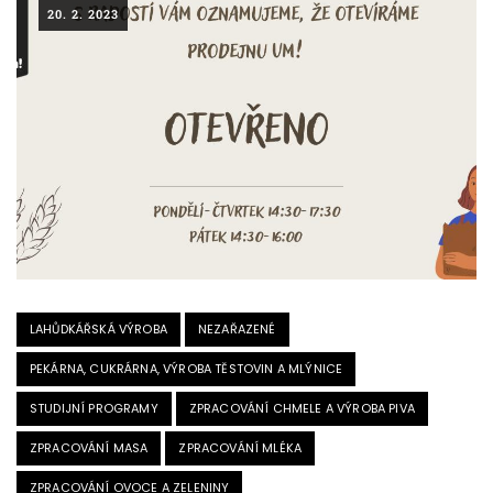
20. 2. 2023
LAHŮDKÁŘSKÁ VÝROBA
NEZAŘAZENÉ
PEKÁRNA, CUKRÁRNA, VÝROBA TĚSTOVIN A MLÝNICE
STUDIJNÍ PROGRAMY
ZPRACOVÁNÍ CHMELE A VÝROBA PIVA
ZPRACOVÁNÍ MASA
ZPRACOVÁNÍ MLÉKA
ZPRACOVÁNÍ OVOCE A ZELENINY