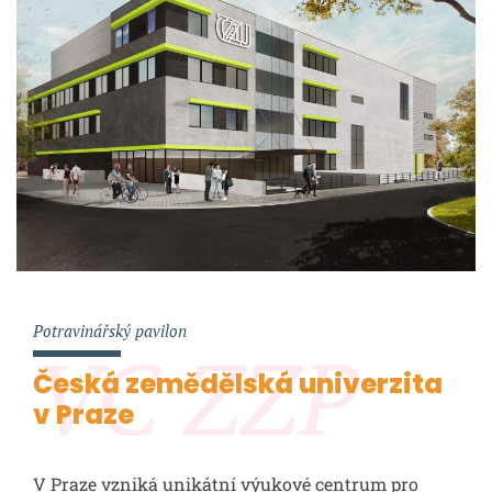
Potravinářský pavilon
VC ZZP
Česká zemědělská univerzita
v Praze
V Praze vzniká unikátní výukové centrum pro