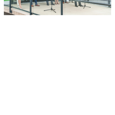
LAHŮDKÁŘSKÁ VÝROBA
PEKÁRNA, CUKRÁRNA, VÝROBA TĚSTOVIN A MLÝNICE
ZPRACOVÁNÍ CHMELE A VÝROBA PIVA
ZPRACOVÁNÍ MASA
ZPRACOVÁNÍ MLÉKA
ZPRACOVÁNÍ OVOCE A ZELENINY
Unikátní Potravinářský pavilon jde do
provozu!
Nový pavilon Výukového centra zpracování
zemědělských produktů Fakulty agrobiologie,
potravinových a přírodních zdrojů vznikl v areálu
České zemědělské univerzity.