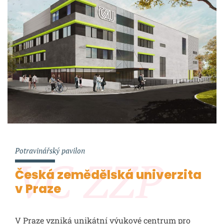
Potravinářský pavilon
VC ZZP
Česká zemědělská univerzita
v Praze
V Praze vzniká unikátní výukové centrum pro