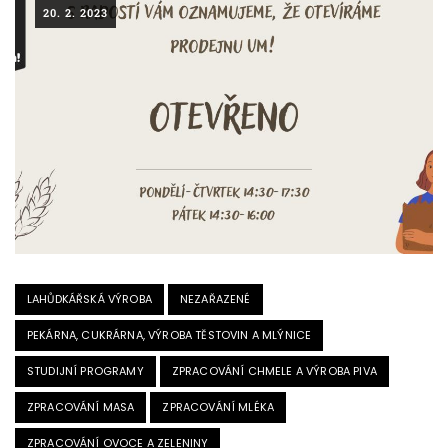
20. 2. 2023
LAHŮDKÁŘSKÁ VÝROBA
NEZAŘAZENÉ
PEKÁRNA, CUKRÁRNA, VÝROBA TĚSTOVIN A MLÝNICE
STUDIJNÍ PROGRAMY
ZPRACOVÁNÍ CHMELE A VÝROBA PIVA
ZPRACOVÁNÍ MASA
ZPRACOVÁNÍ MLÉKA
ZPRACOVÁNÍ OVOCE A ZELENINY