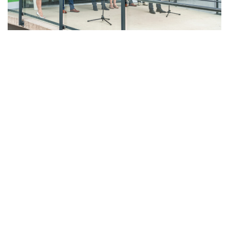
LAHŮDKÁŘSKÁ VÝROBA
PEKÁRNA, CUKRÁRNA, VÝROBA TĚSTOVIN A MLÝNICE
ZPRACOVÁNÍ CHMELE A VÝROBA PIVA
ZPRACOVÁNÍ MASA
ZPRACOVÁNÍ MLÉKA
ZPRACOVÁNÍ OVOCE A ZELENINY
Unikátní Potravinářský pavilon jde do
provozu!
Nový pavilon Výukového centra zpracování
zemědělských produktů Fakulty agrobiologie,
potravinových a přírodních zdrojů vznikl v areálu
České zemědělské univerzity.