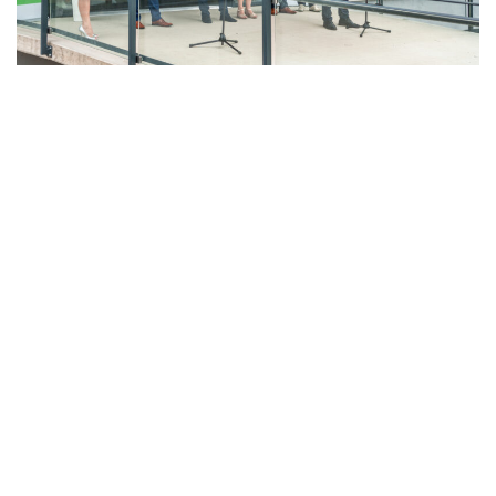
LAHŮDKÁŘSKÁ VÝROBA
PEKÁRNA, CUKRÁRNA, VÝROBA TĚSTOVIN A MLÝNICE
ZPRACOVÁNÍ CHMELE A VÝROBA PIVA
ZPRACOVÁNÍ MASA
ZPRACOVÁNÍ MLÉKA
ZPRACOVÁNÍ OVOCE A ZELENINY
Unikátní Potravinářský pavilon jde do
provozu!
Nový pavilon Výukového centra zpracování
zemědělských produktů Fakulty agrobiologie,
potravinových a přírodních zdrojů vznikl v areálu
České zemědělské univerzity.