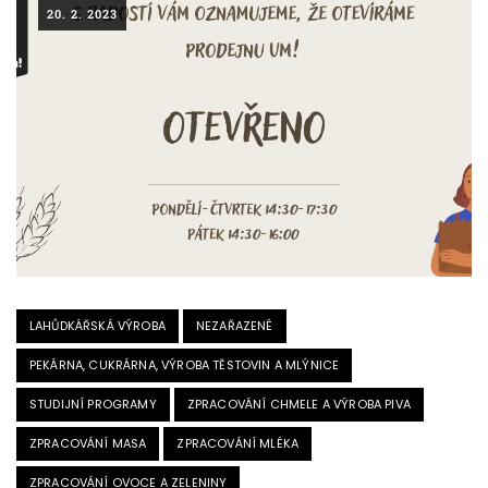
20. 2. 2023
LAHŮDKÁŘSKÁ VÝROBA
NEZAŘAZENÉ
PEKÁRNA, CUKRÁRNA, VÝROBA TĚSTOVIN A MLÝNICE
STUDIJNÍ PROGRAMY
ZPRACOVÁNÍ CHMELE A VÝROBA PIVA
ZPRACOVÁNÍ MASA
ZPRACOVÁNÍ MLÉKA
ZPRACOVÁNÍ OVOCE A ZELENINY