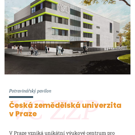
Potravinářský pavilon
VC ZZP
Česká zemědělská univerzita
v Praze
V Praze vzniká unikátní výukové centrum pro