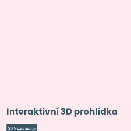
Interaktivní 3D prohlídka
3D Vizualiuace
Interaktivní 3D model Výukového centra zpracování z