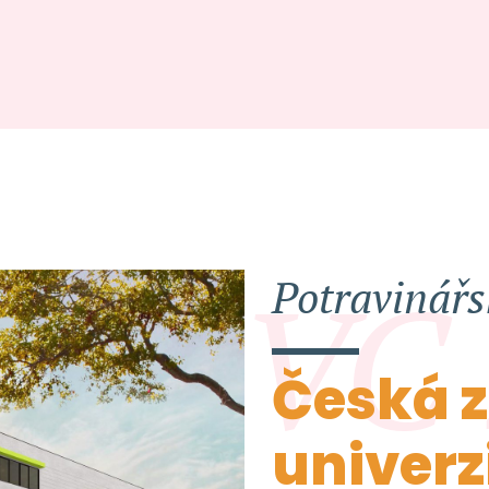
VC
Potravinářs
Česká 
univerz