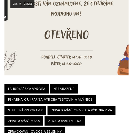
20. 2. 2023
LAHŮDKÁŘSKÁ VÝROBA
NEZAŘAZENÉ
PEKÁRNA, CUKRÁRNA, VÝROBA TĚSTOVIN A MLÝNICE
STUDIJNÍ PROGRAMY
ZPRACOVÁNÍ CHMELE A VÝROBA PIVA
ZPRACOVÁNÍ MASA
ZPRACOVÁNÍ MLÉKA
ZPRACOVÁNÍ OVOCE A ZELENINY