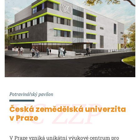
Potravinářský pavilon
VC ZZP
Česká zemědělská univerzita
v Praze
V Praze vzniká unikátní výukové centrum pro