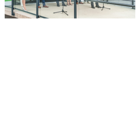
LAHŮDKÁŘSKÁ VÝROBA
PEKÁRNA, CUKRÁRNA, VÝROBA TĚSTOVIN A MLÝNICE
ZPRACOVÁNÍ CHMELE A VÝROBA PIVA
ZPRACOVÁNÍ MASA
ZPRACOVÁNÍ MLÉKA
ZPRACOVÁNÍ OVOCE A ZELENINY
Unikátní Potravinářský pavilon jde do
provozu!
Nový pavilon Výukového centra zpracování
zemědělských produktů Fakulty agrobiologie,
potravinových a přírodních zdrojů vznikl v areálu
České zemědělské univerzity.