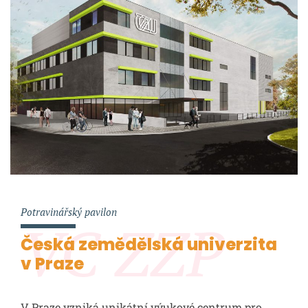
Potravinářský pavilon
VC ZZP
Česká zemědělská univerzita
v Praze
V Praze vzniká unikátní výukové centrum pro