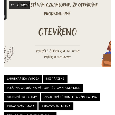
20. 2. 2023
LAHŮDKÁŘSKÁ VÝROBA
NEZAŘAZENÉ
PEKÁRNA, CUKRÁRNA, VÝROBA TĚSTOVIN A MLÝNICE
STUDIJNÍ PROGRAMY
ZPRACOVÁNÍ CHMELE A VÝROBA PIVA
ZPRACOVÁNÍ MASA
ZPRACOVÁNÍ MLÉKA