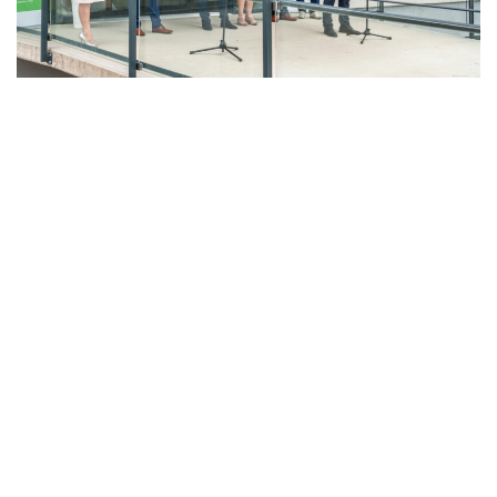
LAHŮDKÁŘSKÁ VÝROBA
PEKÁRNA, CUKRÁRNA, VÝROBA TĚSTOVIN A MLÝNICE
ZPRACOVÁNÍ CHMELE A VÝROBA PIVA
ZPRACOVÁNÍ MASA
ZPRACOVÁNÍ MLÉKA
ZPRACOVÁNÍ OVOCE A ZELENINY
Unikátní Potravinářský pavilon jde do
provozu!
Nový pavilon Výukového centra zpracování
zemědělských produktů Fakulty agrobiologie,
potravinových a přírodních zdrojů vznikl v areálu
České zemědělské univerzity.