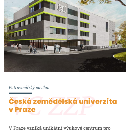
Potravinářský pavilon
VC ZZP
Česká zemědělská univerzita
v Praze
V Praze vzniká unikátní výukové centrum pro