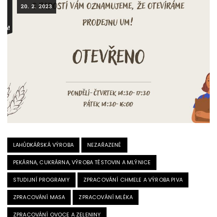
20. 2. 2023
LAHŮDKÁŘSKÁ VÝROBA
NEZAŘAZENÉ
PEKÁRNA, CUKRÁRNA, VÝROBA TĚSTOVIN A MLÝNICE
STUDIJNÍ PROGRAMY
ZPRACOVÁNÍ CHMELE A VÝROBA PIVA
ZPRACOVÁNÍ MASA
ZPRACOVÁNÍ MLÉKA
ZPRACOVÁNÍ OVOCE A ZELENINY