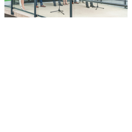
LAHŮDKÁŘSKÁ VÝROBA
PEKÁRNA, CUKRÁRNA, VÝROBA TĚSTOVIN A MLÝNICE
ZPRACOVÁNÍ CHMELE A VÝROBA PIVA
ZPRACOVÁNÍ MASA
ZPRACOVÁNÍ MLÉKA
ZPRACOVÁNÍ OVOCE A ZELENINY
Unikátní Potravinářský pavilon jde do
provozu!
Nový pavilon Výukového centra zpracování
zemědělských produktů Fakulty agrobiologie,
potravinových a přírodních zdrojů vznikl v areálu
České zemědělské univerzity.