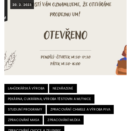
20. 2. 2023
LAHŮDKÁŘSKÁ VÝROBA
NEZAŘAZENÉ
PEKÁRNA, CUKRÁRNA, VÝROBA TĚSTOVIN A MLÝNICE
STUDIJNÍ PROGRAMY
ZPRACOVÁNÍ CHMELE A VÝROBA PIVA
ZPRACOVÁNÍ MASA
ZPRACOVÁNÍ MLÉKA
ZPRACOVÁNÍ OVOCE A ZELENINY