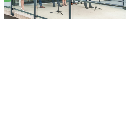
LAHŮDKÁŘSKÁ VÝROBA
PEKÁRNA, CUKRÁRNA, VÝROBA TĚSTOVIN A MLÝNICE
ZPRACOVÁNÍ CHMELE A VÝROBA PIVA
ZPRACOVÁNÍ MASA
ZPRACOVÁNÍ MLÉKA
ZPRACOVÁNÍ OVOCE A ZELENINY
Unikátní Potravinářský pavilon jde do
provozu!
Nový pavilon Výukového centra zpracování
zemědělských produktů Fakulty agrobiologie,
potravinových a přírodních zdrojů vznikl v areálu
České zemědělské univerzity.