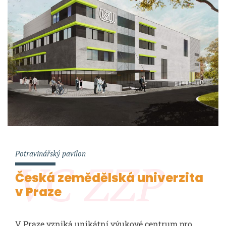
Potravinářský pavilon
VC ZZP
Česká zemědělská univerzita
v Praze
V Praze vzniká unikátní výukové centrum pro