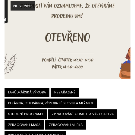
20. 2. 2023
LAHŮDKÁŘSKÁ VÝROBA
NEZAŘAZENÉ
PEKÁRNA, CUKRÁRNA, VÝROBA TĚSTOVIN A MLÝNICE
STUDIJNÍ PROGRAMY
ZPRACOVÁNÍ CHMELE A VÝROBA PIVA
ZPRACOVÁNÍ MASA
ZPRACOVÁNÍ MLÉKA