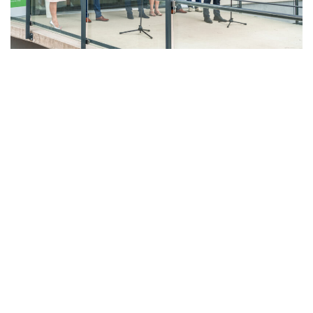
LAHŮDKÁŘSKÁ VÝROBA
PEKÁRNA, CUKRÁRNA, VÝROBA TĚSTOVIN A MLÝNICE
ZPRACOVÁNÍ CHMELE A VÝROBA PIVA
ZPRACOVÁNÍ MASA
ZPRACOVÁNÍ MLÉKA
ZPRACOVÁNÍ OVOCE A ZELENINY
Unikátní Potravinářský pavilon jde do
provozu!
Nový pavilon Výukového centra zpracování
zemědělských produktů Fakulty agrobiologie,
potravinových a přírodních zdrojů vznikl v areálu
České zemědělské univerzity.