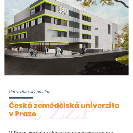
Potravinářský pavilon
VC ZZP
Česká zemědělská univerzita
v Praze
V Praze vzniká unikátní výukové centrum pro