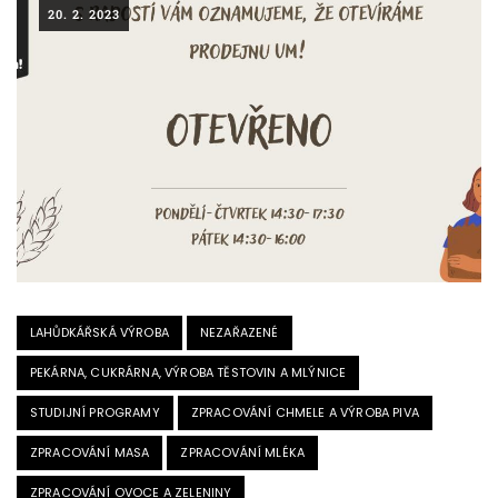
20. 2. 2023
LAHŮDKÁŘSKÁ VÝROBA
NEZAŘAZENÉ
PEKÁRNA, CUKRÁRNA, VÝROBA TĚSTOVIN A MLÝNICE
STUDIJNÍ PROGRAMY
ZPRACOVÁNÍ CHMELE A VÝROBA PIVA
ZPRACOVÁNÍ MASA
ZPRACOVÁNÍ MLÉKA
ZPRACOVÁNÍ OVOCE A ZELENINY