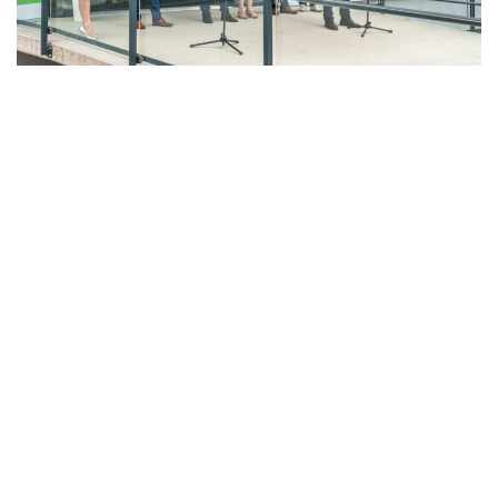
LAHŮDKÁŘSKÁ VÝROBA
PEKÁRNA, CUKRÁRNA, VÝROBA TĚSTOVIN A MLÝNICE
ZPRACOVÁNÍ CHMELE A VÝROBA PIVA
ZPRACOVÁNÍ MASA
ZPRACOVÁNÍ MLÉKA
ZPRACOVÁNÍ OVOCE A ZELENINY
Unikátní Potravinářský pavilon jde do
provozu!
Nový pavilon Výukového centra zpracování
zemědělských produktů Fakulty agrobiologie,
potravinových a přírodních zdrojů vznikl v areálu
České zemědělské univerzity.