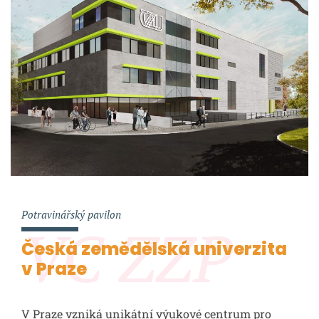
Potravinářský pavilon
VC ZZP
Česká zemědělská univerzita
v Praze
V Praze vzniká unikátní výukové centrum pro