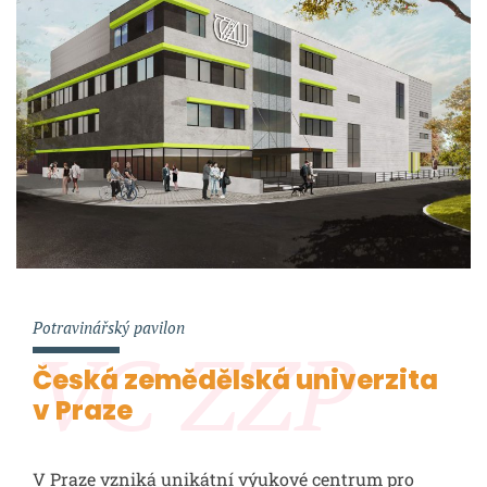
Potravinářský pavilon
VC ZZP
Česká zemědělská univerzita
v Praze
V Praze vzniká unikátní výukové centrum pro