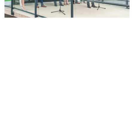
LAHŮDKÁŘSKÁ VÝROBA
PEKÁRNA, CUKRÁRNA, VÝROBA TĚSTOVIN A MLÝNICE
ZPRACOVÁNÍ CHMELE A VÝROBA PIVA
ZPRACOVÁNÍ MASA
ZPRACOVÁNÍ MLÉKA
ZPRACOVÁNÍ OVOCE A ZELENINY
Unikátní Potravinářský pavilon jde do
provozu!
Nový pavilon Výukového centra zpracování
zemědělských produktů Fakulty agrobiologie,
potravinových a přírodních zdrojů vznikl v areálu
České zemědělské univerzity.