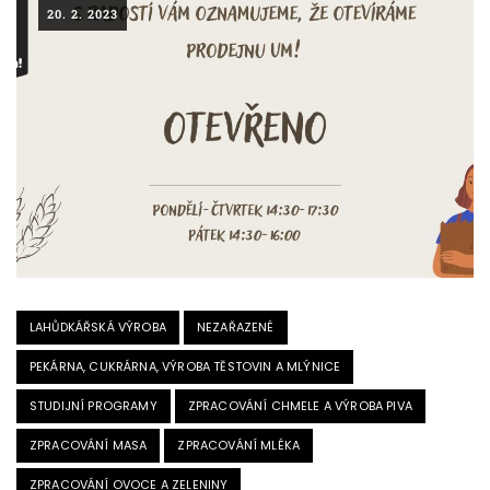
20. 2. 2023
LAHŮDKÁŘSKÁ VÝROBA
NEZAŘAZENÉ
PEKÁRNA, CUKRÁRNA, VÝROBA TĚSTOVIN A MLÝNICE
STUDIJNÍ PROGRAMY
ZPRACOVÁNÍ CHMELE A VÝROBA PIVA
ZPRACOVÁNÍ MASA
ZPRACOVÁNÍ MLÉKA
ZPRACOVÁNÍ OVOCE A ZELENINY