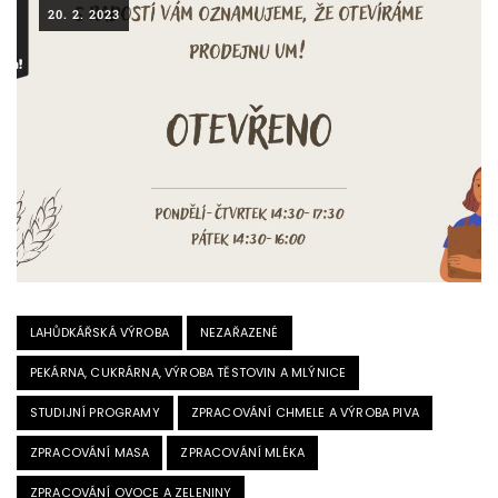
20. 2. 2023
LAHŮDKÁŘSKÁ VÝROBA
NEZAŘAZENÉ
PEKÁRNA, CUKRÁRNA, VÝROBA TĚSTOVIN A MLÝNICE
STUDIJNÍ PROGRAMY
ZPRACOVÁNÍ CHMELE A VÝROBA PIVA
ZPRACOVÁNÍ MASA
ZPRACOVÁNÍ MLÉKA
ZPRACOVÁNÍ OVOCE A ZELENINY