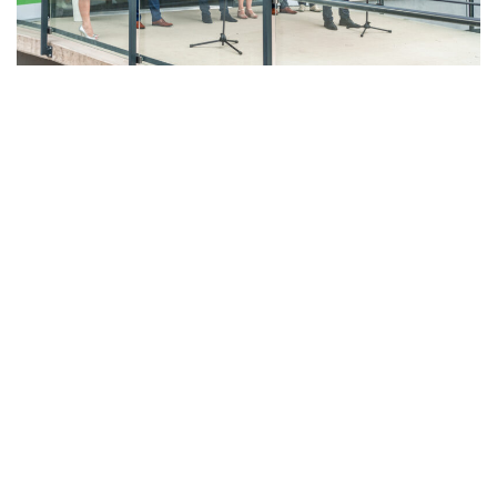
LAHŮDKÁŘSKÁ VÝROBA
PEKÁRNA, CUKRÁRNA, VÝROBA TĚSTOVIN A MLÝNICE
ZPRACOVÁNÍ CHMELE A VÝROBA PIVA
ZPRACOVÁNÍ MASA
ZPRACOVÁNÍ MLÉKA
ZPRACOVÁNÍ OVOCE A ZELENINY
Unikátní Potravinářský pavilon jde do
provozu!
Nový pavilon Výukového centra zpracování
zemědělských produktů Fakulty agrobiologie,
potravinových a přírodních zdrojů vznikl v areálu
České zemědělské univerzity.