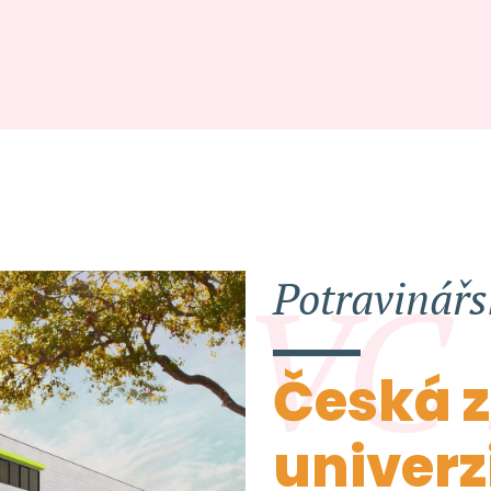
VC
Potravinářs
Česká 
univerz