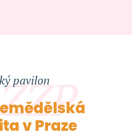
 ZZP
ký pavilon
zemědělská
ita v Praze