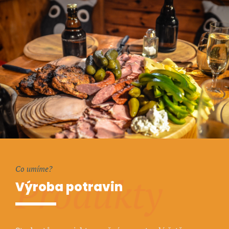
Co umíme?
Produkty
Výroba potravin