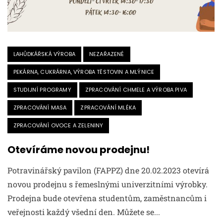
LAHŮDKÁŘSKÁ VÝROBA
NEZAŘAZENÉ
PEKÁRNA, CUKRÁRNA, VÝROBA TĚSTOVIN A MLÝNICE
STUDIJNÍ PROGRAMY
ZPRACOVÁNÍ CHMELE A VÝROBA PIVA
ZPRACOVÁNÍ MASA
ZPRACOVÁNÍ MLÉKA
ZPRACOVÁNÍ OVOCE A ZELENINY
Otevíráme novou prodejnu!
Potravinářský pavilon (FAPPZ) dne 20.02.2023 otevírá
novou prodejnu s řemeslnými univerzitními výrobky.
Prodejna bude otevřena studentům, zaměstnancům i
veřejnosti každý všední den. Můžete se...