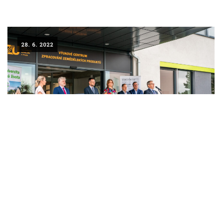
28. 6. 2022
LAHŮDKÁŘSKÁ VÝROBA
PEKÁRNA, CUKRÁRNA, VÝROBA TĚSTOVIN A MLÝNICE
ZPRACOVÁNÍ CHMELE A VÝROBA PIVA
ZPRACOVÁNÍ MASA