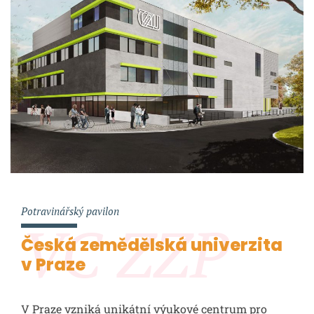
Potravinářský pavilon
VC ZZP
Česká zemědělská univerzita
v Praze
V Praze vzniká unikátní výukové centrum pro