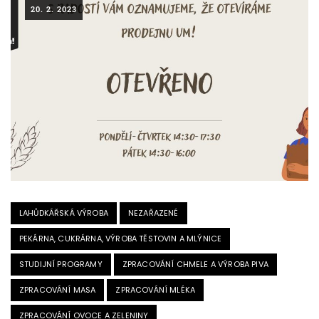
20. 2. 2023
LAHŮDKÁŘSKÁ VÝROBA
NEZAŘAZENÉ
PEKÁRNA, CUKRÁRNA, VÝROBA TĚSTOVIN A MLÝNICE
STUDIJNÍ PROGRAMY
ZPRACOVÁNÍ CHMELE A VÝROBA PIVA
ZPRACOVÁNÍ MASA
ZPRACOVÁNÍ MLÉKA
ZPRACOVÁNÍ OVOCE A ZELENINY