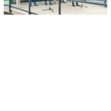
LAHŮDKÁŘSKÁ VÝROBA
PEKÁRNA, CUKRÁRNA, VÝROBA TĚSTOVIN A MLÝNICE
ZPRACOVÁNÍ CHMELE A VÝROBA PIVA
ZPRACOVÁNÍ MASA
ZPRACOVÁNÍ MLÉKA
ZPRACOVÁNÍ OVOCE A ZELENINY
Unikátní Potravinářský pavilon jde do
provozu!
Nový pavilon Výukového centra zpracování
zemědělských produktů Fakulty agrobiologie,
potravinových a přírodních zdrojů vznikl v areálu
České zemědělské univerzity.