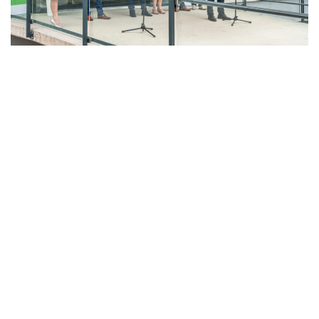
LAHŮDKÁŘSKÁ VÝROBA
PEKÁRNA, CUKRÁRNA, VÝROBA TĚSTOVIN A MLÝNICE
ZPRACOVÁNÍ CHMELE A VÝROBA PIVA
ZPRACOVÁNÍ MASA
ZPRACOVÁNÍ MLÉKA
ZPRACOVÁNÍ OVOCE A ZELENINY
Unikátní Potravinářský pavilon jde do
provozu!
Nový pavilon Výukového centra zpracování
zemědělských produktů Fakulty agrobiologie,
potravinových a přírodních zdrojů vznikl v areálu
České zemědělské univerzity.