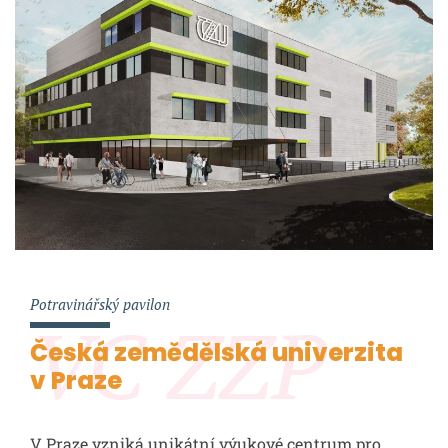
Potravinářský pavilon
VC ZZP
Česká zemědělská univerzita
v Praze
V Praze vzniká unikátní výukové centrum pro