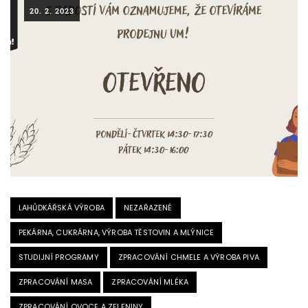
20. 2. 2023
LAHŮDKÁŘSKÁ VÝROBA
NEZAŘAZENÉ
PEKÁRNA, CUKRÁRNA, VÝROBA TĚSTOVIN A MLÝNICE
STUDIJNÍ PROGRAMY
ZPRACOVÁNÍ CHMELE A VÝROBA PIVA
ZPRACOVÁNÍ MASA
ZPRACOVÁNÍ MLÉKA
ZPRACOVÁNÍ OVOCE A ZELENINY