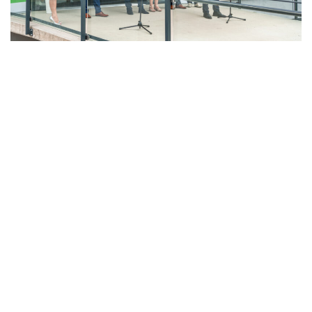
LAHŮDKÁŘSKÁ VÝROBA
PEKÁRNA, CUKRÁRNA, VÝROBA TĚSTOVIN A MLÝNICE
ZPRACOVÁNÍ CHMELE A VÝROBA PIVA
ZPRACOVÁNÍ MASA
ZPRACOVÁNÍ MLÉKA
ZPRACOVÁNÍ OVOCE A ZELENINY
Unikátní Potravinářský pavilon jde do
provozu!
Nový pavilon Výukového centra zpracování
zemědělských produktů Fakulty agrobiologie,
potravinových a přírodních zdrojů vznikl v areálu
České zemědělské univerzity.