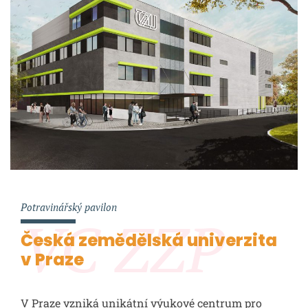
Potravinářský pavilon
VC ZZP
Česká zemědělská univerzita
v Praze
V Praze vzniká unikátní výukové centrum pro