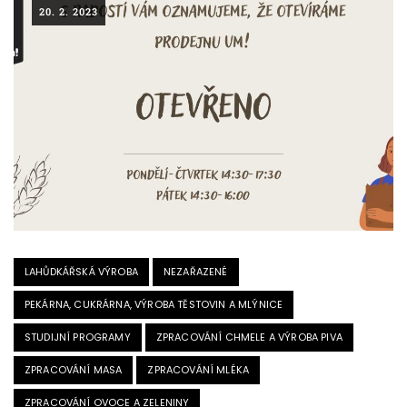
20. 2. 2023
LAHŮDKÁŘSKÁ VÝROBA
NEZAŘAZENÉ
PEKÁRNA, CUKRÁRNA, VÝROBA TĚSTOVIN A MLÝNICE
STUDIJNÍ PROGRAMY
ZPRACOVÁNÍ CHMELE A VÝROBA PIVA
ZPRACOVÁNÍ MASA
ZPRACOVÁNÍ MLÉKA
ZPRACOVÁNÍ OVOCE A ZELENINY