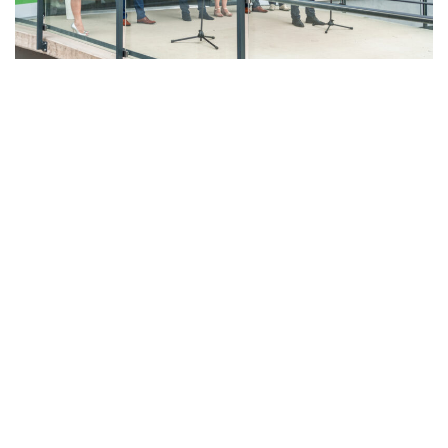
LAHŮDKÁŘSKÁ VÝROBA
PEKÁRNA, CUKRÁRNA, VÝROBA TĚSTOVIN A MLÝNICE
ZPRACOVÁNÍ CHMELE A VÝROBA PIVA
ZPRACOVÁNÍ MASA
ZPRACOVÁNÍ MLÉKA
ZPRACOVÁNÍ OVOCE A ZELENINY
Unikátní Potravinářský pavilon jde do
provozu!
Nový pavilon Výukového centra zpracování
zemědělských produktů Fakulty agrobiologie,
potravinových a přírodních zdrojů vznikl v areálu
České zemědělské univerzity.