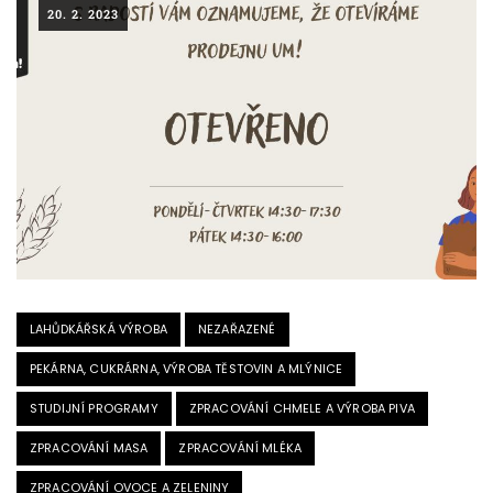
20. 2. 2023
LAHŮDKÁŘSKÁ VÝROBA
NEZAŘAZENÉ
PEKÁRNA, CUKRÁRNA, VÝROBA TĚSTOVIN A MLÝNICE
STUDIJNÍ PROGRAMY
ZPRACOVÁNÍ CHMELE A VÝROBA PIVA
ZPRACOVÁNÍ MASA
ZPRACOVÁNÍ MLÉKA
ZPRACOVÁNÍ OVOCE A ZELENINY