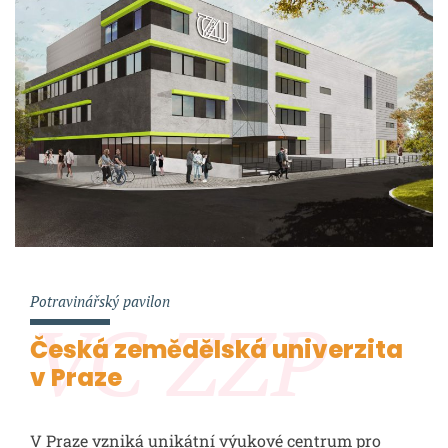
Potravinářský pavilon
VC ZZP
Česká zemědělská univerzita
v Praze
V Praze vzniká unikátní výukové centrum pro