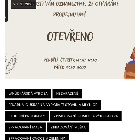
20. 2. 2023
LAHŮDKÁŘSKÁ VÝROBA
NEZAŘAZENÉ
PEKÁRNA, CUKRÁRNA, VÝROBA TĚSTOVIN A MLÝNICE
STUDIJNÍ PROGRAMY
ZPRACOVÁNÍ CHMELE A VÝROBA PIVA
ZPRACOVÁNÍ MASA
ZPRACOVÁNÍ MLÉKA
ZPRACOVÁNÍ OVOCE A ZELENINY