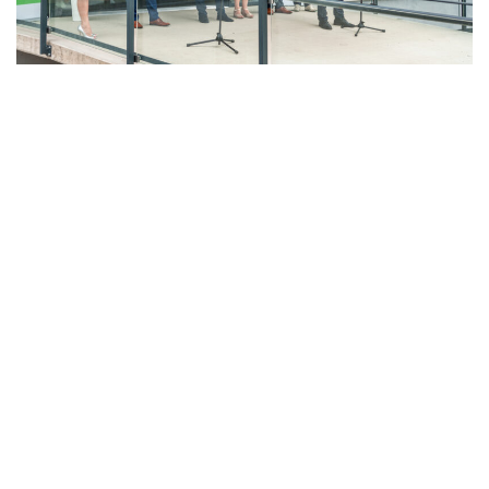
LAHŮDKÁŘSKÁ VÝROBA
PEKÁRNA, CUKRÁRNA, VÝROBA TĚSTOVIN A MLÝNICE
ZPRACOVÁNÍ CHMELE A VÝROBA PIVA
ZPRACOVÁNÍ MASA
ZPRACOVÁNÍ MLÉKA
ZPRACOVÁNÍ OVOCE A ZELENINY
Unikátní Potravinářský pavilon jde do
provozu!
Nový pavilon Výukového centra zpracování
zemědělských produktů Fakulty agrobiologie,
potravinových a přírodních zdrojů vznikl v areálu
České zemědělské univerzity.