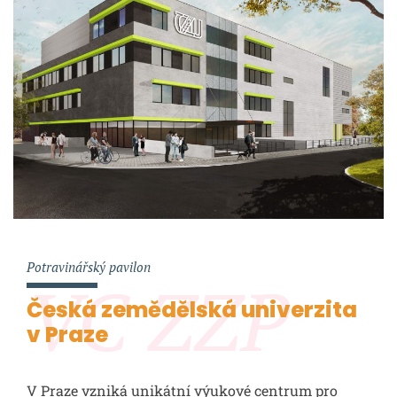
Potravinářský pavilon
VC ZZP
Česká zemědělská univerzita
v Praze
V Praze vzniká unikátní výukové centrum pro