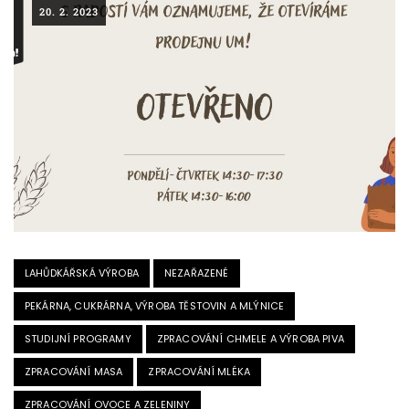
20. 2. 2023
LAHŮDKÁŘSKÁ VÝROBA
NEZAŘAZENÉ
PEKÁRNA, CUKRÁRNA, VÝROBA TĚSTOVIN A MLÝNICE
STUDIJNÍ PROGRAMY
ZPRACOVÁNÍ CHMELE A VÝROBA PIVA
ZPRACOVÁNÍ MASA
ZPRACOVÁNÍ MLÉKA
ZPRACOVÁNÍ OVOCE A ZELENINY