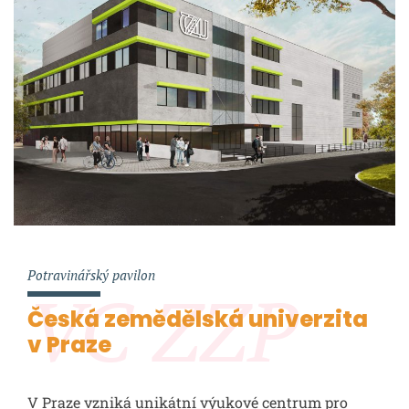
Potravinářský pavilon
VC ZZP
Česká zemědělská univerzita
v Praze
V Praze vzniká unikátní výukové centrum pro