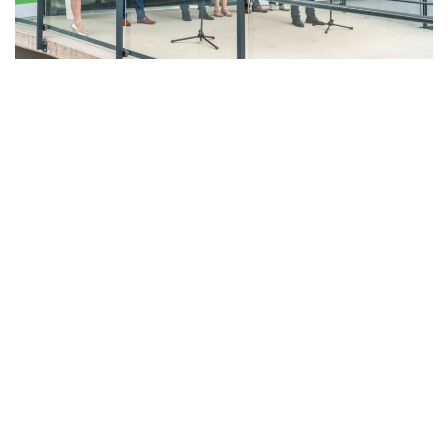
LAHŮDKÁŘSKÁ VÝROBA
PEKÁRNA, CUKRÁRNA, VÝROBA TĚSTOVIN A MLÝNICE
ZPRACOVÁNÍ CHMELE A VÝROBA PIVA
ZPRACOVÁNÍ MASA
ZPRACOVÁNÍ MLÉKA
ZPRACOVÁNÍ OVOCE A ZELENINY
Unikátní Potravinářský pavilon jde do
provozu!
Nový pavilon Výukového centra zpracování
zemědělských produktů Fakulty agrobiologie,
potravinových a přírodních zdrojů vznikl v areálu
České zemědělské univerzity.