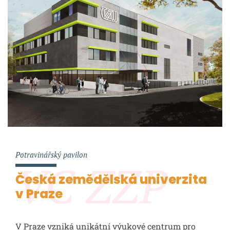
Potravinářský pavilon
VC ZZP
Česká zemědělská univerzita
v Praze
V Praze vzniká unikátní výukové centrum pro