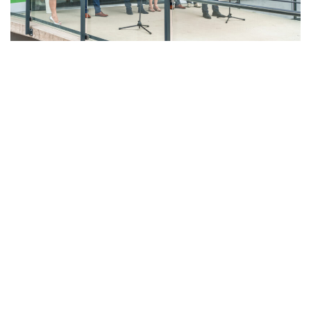
LAHŮDKÁŘSKÁ VÝROBA
PEKÁRNA, CUKRÁRNA, VÝROBA TĚSTOVIN A MLÝNICE
ZPRACOVÁNÍ CHMELE A VÝROBA PIVA
ZPRACOVÁNÍ MASA
ZPRACOVÁNÍ MLÉKA
ZPRACOVÁNÍ OVOCE A ZELENINY
Unikátní Potravinářský pavilon jde do
provozu!
Nový pavilon Výukového centra zpracování
zemědělských produktů Fakulty agrobiologie,
potravinových a přírodních zdrojů vznikl v areálu
České zemědělské univerzity.