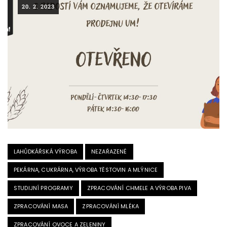
20. 2. 2023
LAHŮDKÁŘSKÁ VÝROBA
NEZAŘAZENÉ
PEKÁRNA, CUKRÁRNA, VÝROBA TĚSTOVIN A MLÝNICE
STUDIJNÍ PROGRAMY
ZPRACOVÁNÍ CHMELE A VÝROBA PIVA
ZPRACOVÁNÍ MASA
ZPRACOVÁNÍ MLÉKA
ZPRACOVÁNÍ OVOCE A ZELENINY